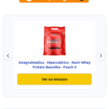
Integralmedica - Hipercalórico - Nutri Whey
Whey
Protein Baunilha - Pouch 9
Ver na Amazon