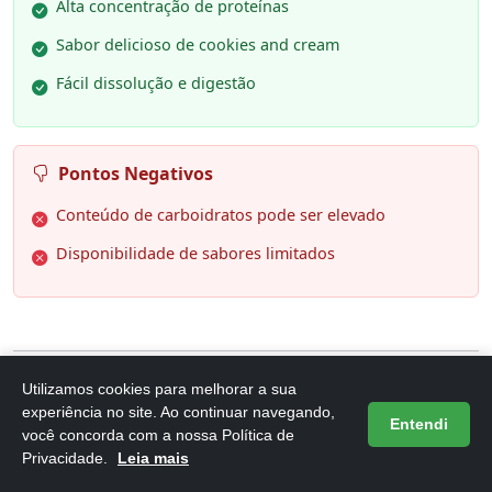
Alta concentração de proteínas
Sabor delicioso de cookies and cream
Fácil dissolução e digestão
Pontos Negativos
Conteúdo de carboidratos pode ser elevado
Disponibilidade de sabores limitados
Utilizamos cookies para melhorar a sua
6. Integralmedica - Whey Protein
experiência no site. Ao continuar navegando,
Entendi
você concorda com a nossa Política de
Concentrado Morango 100% Pure -
Privacidade.
Leia mais
21g de P