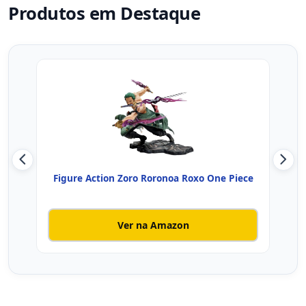
Produtos em Destaque
Figure Action Zoro Roronoa Roxo One Piece
Figu
Ver na Amazon