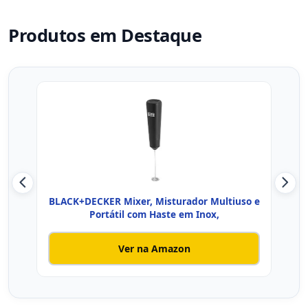
Produtos em Destaque
BLACK+DECKER Mixer, Misturador Multiuso e
Mixe
Portátil com Haste em Inox,
Ver na Amazon