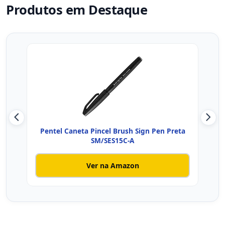
Produtos em Destaque
Pentel Caneta Pincel Brush Sign Pen Preta
Canet
SM/SES15C-A
Ver na Amazon