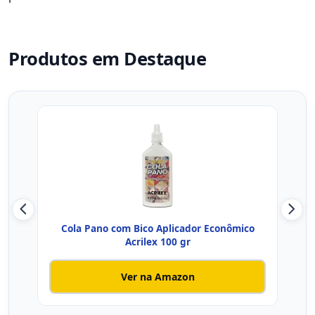
Produtos em Destaque
Cola Pano com Bico Aplicador Econômico
Cola
Acrilex 100 gr
Ver na Amazon