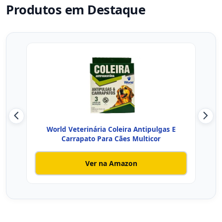
Produtos em Destaque
World Veterinária Coleira Antipulgas E
Col
Carrapato Para Cães Multicor
Ver na Amazon