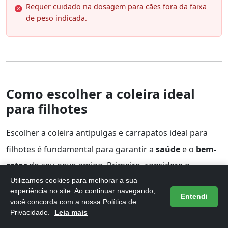
Requer cuidado na dosagem para cães fora da faixa
de peso indicada.
Como escolher a coleira ideal
para filhotes
Escolher a coleira antipulgas e carrapatos ideal para
filhotes é fundamental para garantir a
saúde
e o
bem-
estar
do seu novo amigo. Primeiro, considere o
Utilizamos cookies para melhorar a sua
tamanho
da coleira, que deve ser ajustável para
experiência no site. Ao continuar navegando,
Entendi
acomodar o crescimento do filhote, sem apertar
você concorda com a nossa Política de
Privacidade.
Leia mais
demais o pescoço.