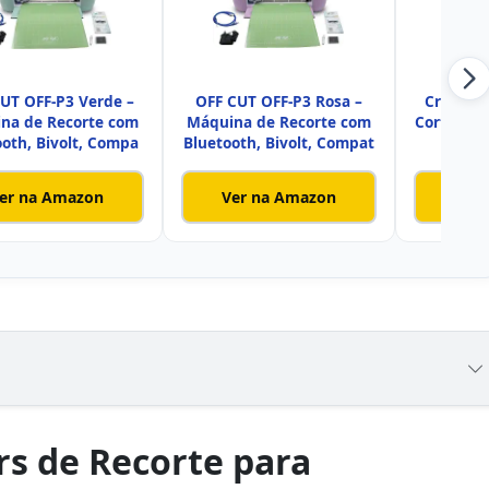
UT OFF-P3 Verde –
OFF CUT OFF-P3 Rosa –
Cricut J
na de Recorte com
Máquina de Recorte com
Corte Inte
ooth, Bivolt, Compa
Bluetooth, Bivolt, Compat
Fácil
er na Amazon
Ver na Amazon
Ver
rs de Recorte para