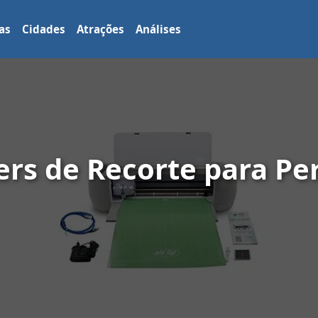
as
Cidades
Atrações
Análises
ers de Recorte para P