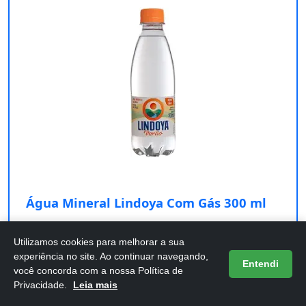
Água Mineral Lindoya Com Gás 300 ml
Confira os detalhes completos e o preço atual
Utilizamos cookies para melhorar a sua
diretamente na Amazon.
experiência no site. Ao continuar navegando,
Entendi
você concorda com a nossa Política de
Comprar na Amazon
Privacidade.
Leia mais