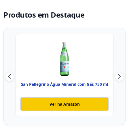
Produtos em Destaque
San Pellegrino Água Mineral com Gás 750 ml
Ág
Ver na Amazon