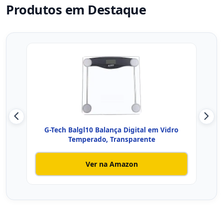
Produtos em Destaque
G-Tech Balgl10 Balança Digital em Vidro
Bal
Temperado, Transparente
Ver na Amazon