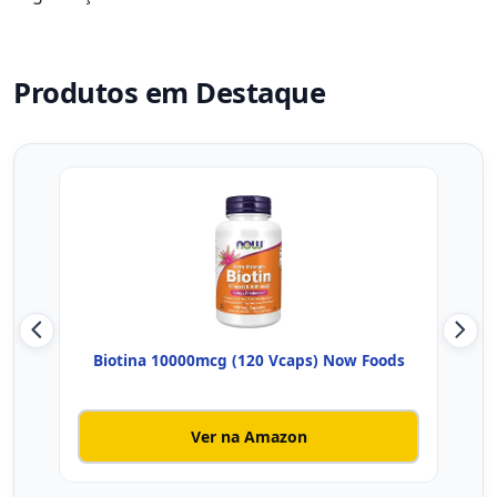
Produtos em Destaque
Biotina 10000mcg (120 Vcaps) Now Foods
Biot
Ver na Amazon