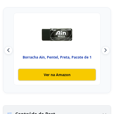
Borracha Ain, Pentel, Preta, Pacote de 1
Bor
Ver na Amazon