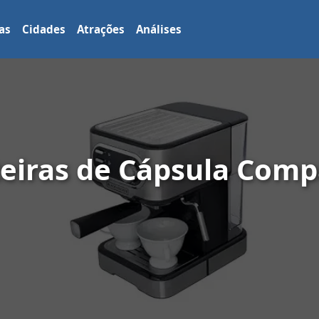
as
Cidades
Atrações
Análises
teiras de Cápsula Comp