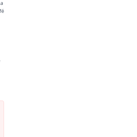
ua
fé
e