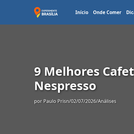
Início
Onde Comer
Dic
9 Melhores Cafe
Nespresso
por
Paulo Prisn
/
02/07/2026
/
Análises