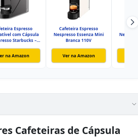
feteira Espresso
Cafeteira Espresso
Cafete
tível com Cápsula
Nespresso Essenza Mini
Nespress
resso Starbucks –
Branca 110V
Pr
Alta P
er na Amazon
Ver na Amazon
Ver
es Cafeteiras de Cápsula