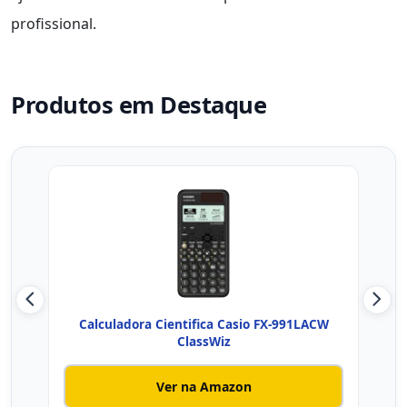
profissional.
Produtos em Destaque
Calculadora Cientifica Casio FX-991LACW
Calc
ClassWiz
Ver na Amazon