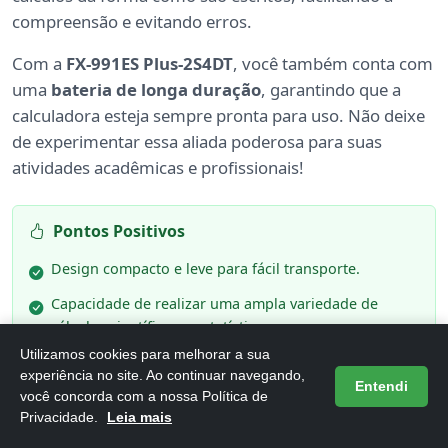
compreensão e evitando erros.
Com a
FX-991ES Plus-2S4DT
, você também conta com
uma
bateria de longa duração
, garantindo que a
calculadora esteja sempre pronta para uso. Não deixe
de experimentar essa aliada poderosa para suas
atividades acadêmicas e profissionais!
Pontos Positivos
Design compacto e leve para fácil transporte.
Capacidade de realizar uma ampla variedade de
cálculos científicos e estatísticos.
Utilizamos cookies para melhorar a sua
Display grande e legível, facilitando a visualização
experiência no site. Ao continuar navegando,
dos resultados.
Entendi
você concorda com a nossa Política de
Privacidade.
Leia mais