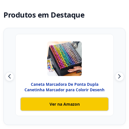
Produtos em Destaque
Caneta Marcadora De Ponta Dupla
BRW
Canetinha Marcador para Colorir Desenh
Ver na Amazon