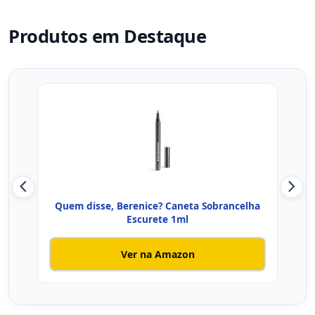
Produtos em Destaque
Quem disse, Berenice? Caneta Sobrancelha
Vul
Escurete 1ml
Ver na Amazon