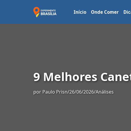
Início
Onde Comer
Dic
9 Melhores Canet
por
Paulo Prisn
/
26/06/2026
/
Análises