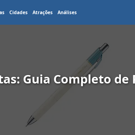
as
Cidades
Atrações
Análises
as: Guia Completo de 