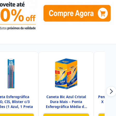
eta Esferográfica
Caneta Bic Azul Cristal
Pentel Ca
O, CIS, Blister c/3
Dura Mais – Ponta
X 0.5mm 
es (1 Azul, 1 Preta
Esferográfica Média de
SM/
1.0mm