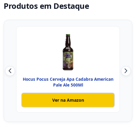
Produtos em Destaque
Hocus Pocus Cerveja Apa Cadabra American
Cerv
Pale Ale 500Ml
Ver na Amazon