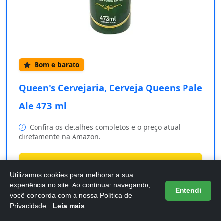
Bom e barato
Queen's Cervejaria, Cerveja Queens Pale
Ale 473 ml
Confira os detalhes completos e o preço atual
diretamente na Amazon.
Comprar na Amazon
Utilizamos cookies para melhorar a sua
experiência no site. Ao continuar navegando,
Entendi
você concorda com a nossa Política de
A
Queen's Cervejaria
traz para você a
Cerveja
Privacidade.
Leia mais
Queens Pale Ale
, uma verdadeira obra-prima da arte