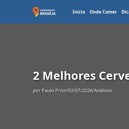
Início
Onde Comer
Dic
2 Melhores Cerve
por
Paulo Prisn
/
02/07/2026
/
Análises