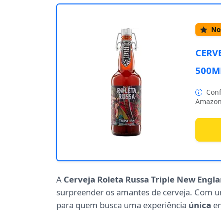
Nos
CERV
500M
Conf
Amazon
A
Cerveja Roleta Russa Triple New Engl
surpreender os amantes de cerveja. Com 
para quem busca uma experiência
única
em