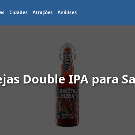
as
Cidades
Atrações
Análises
jas Double IPA para S