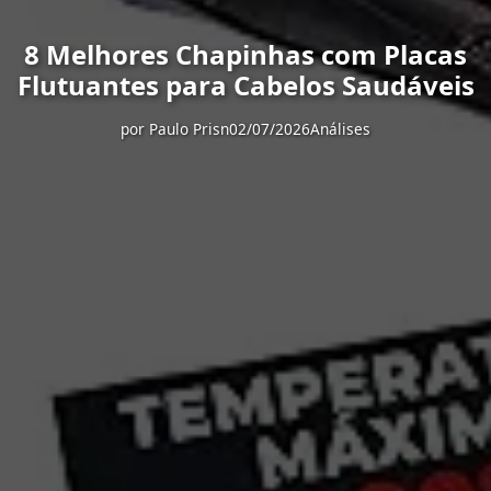
8 Melhores Chapinhas com Placas
Flutuantes para Cabelos Saudáveis
por
Paulo Prisn
02/07/2026
Análises