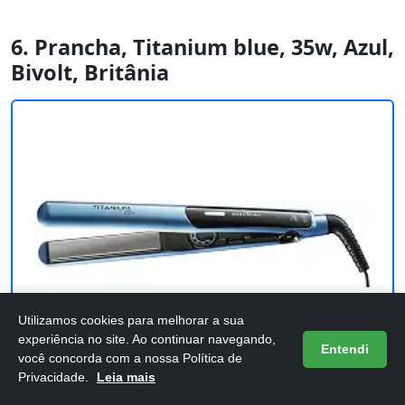
6. Prancha, Titanium blue, 35w, Azul,
Bivolt, Britânia
Utilizamos cookies para melhorar a sua
experiência no site. Ao continuar navegando,
Entendi
você concorda com a nossa Política de
Privacidade.
Leia mais
Bom e barato