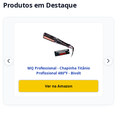
Produtos em Destaque
MQ Professional - Chapinha Titânio
Pra
Profissional 480°F - Bivolt
Ver na Amazon