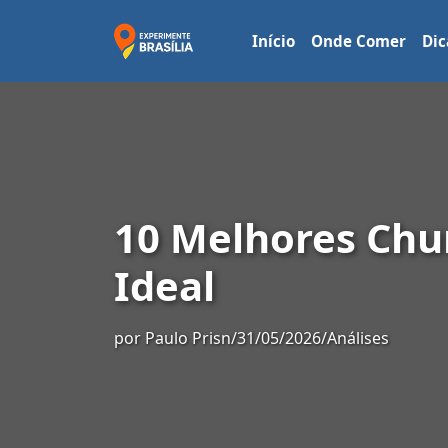
Início
Onde Comer
Dic
10 Melhores Chur
Ideal
por
Paulo Prisn
/
31/05/2026
/
Análises