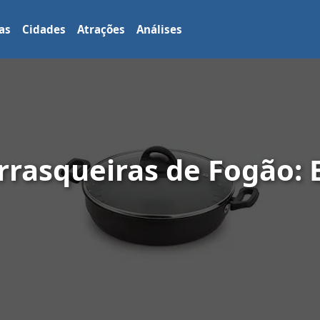
as
Cidades
Atrações
Análises
rasqueiras de Fogão: 