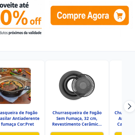
asqueira de Fogão
Churrasqueira de Fogão
Churrasqu
rasilar Antiaderente
Sem Fumaça, 32 cm,
Antiade
 fumaça Cor:Pret
Revestimento Cerâmico,
Caixa Al
Preta