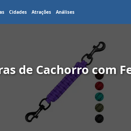
as
Cidades
Atrações
Análises
iras de Cachorro com F