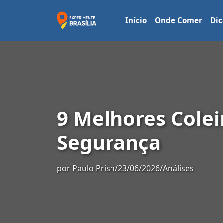
Início
Onde Comer
Dic
9 Melhores Cole
Segurança
por
Paulo Prisn
/
23/06/2026
/
Análises