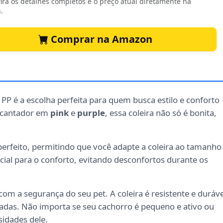
ira os detalhes completos e o preço atual diretamente na
.
Comprar na Amazon
PP é a escolha perfeita para quem busca estilo e conforto
ncantador em
pink
e
purple
, essa coleira não só é bonita,
perfeito, permitindo que você adapte a coleira ao tamanho
ncial para o conforto, evitando desconfortos durante os
om a segurança do seu pet. A coleira é resistente e duráve
madas. Não importa se seu cachorro é pequeno e ativo ou
sidades dele.