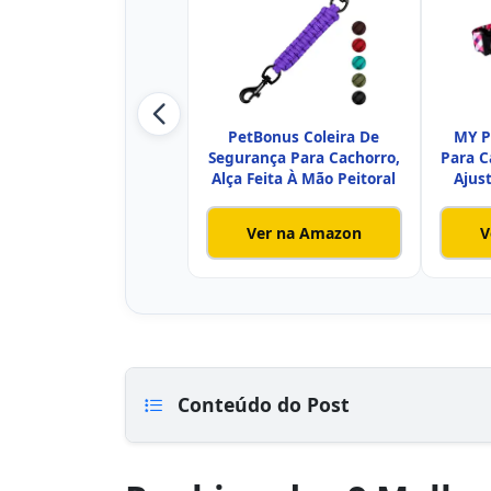
PetBonus Coleira De
MY P
Segurança Para Cachorro,
Para C
Alça Feita À Mão Peitoral
Ajus
Ver na Amazon
V
Conteúdo do Post