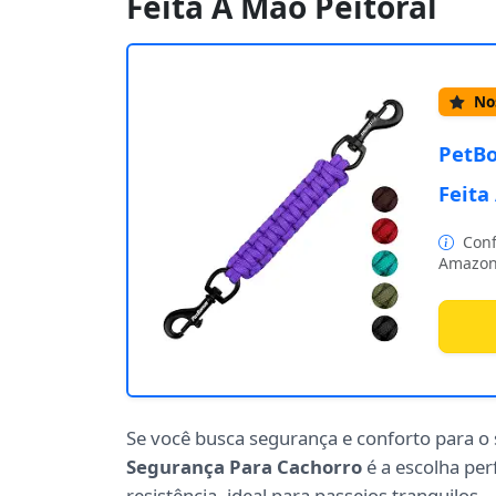
Feita À Mão Peitoral
Nos
PetBo
Feita
Conf
Amazon
Se você busca segurança e conforto para o
Segurança Para Cachorro
é a escolha pe
resistência, ideal para passeios tranquilos.