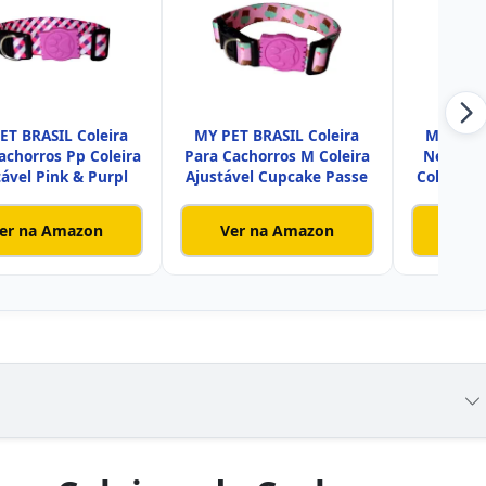
ET BRASIL Coleira
MY PET BRASIL Coleira
MY PET 
achorros Pp Coleira
Para Cachorros M Coleira
Neon Pa
tável Pink & Purpl
Ajustável Cupcake Passe
Coleira A
er na Amazon
Ver na Amazon
Ver