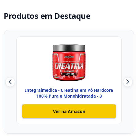
Produtos em Destaque
Integralmedica - Creatina em Pó Hardcore
Cr
100% Pura e Monohidratada - 3
Ver na Amazon