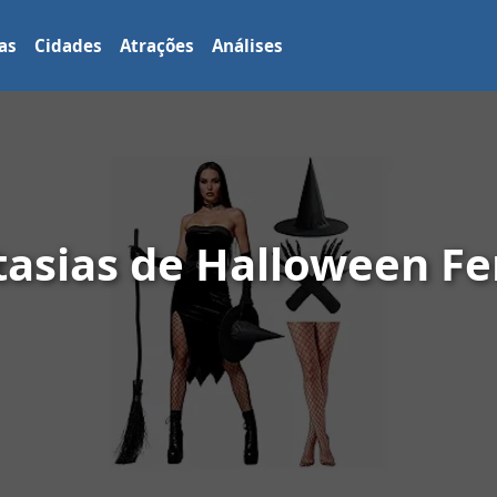
as
Cidades
Atrações
Análises
tasias de Halloween F