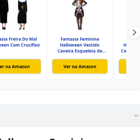
asia Freira Do Mal
Fantasia Feminina
Fanta
ween Com Crucifixo
Halloween Vestido
Hallowe
Caveira Esqueleta de
Coisa Pa
Manga Longa c
er na Amazon
Ver na Amazon
Ver