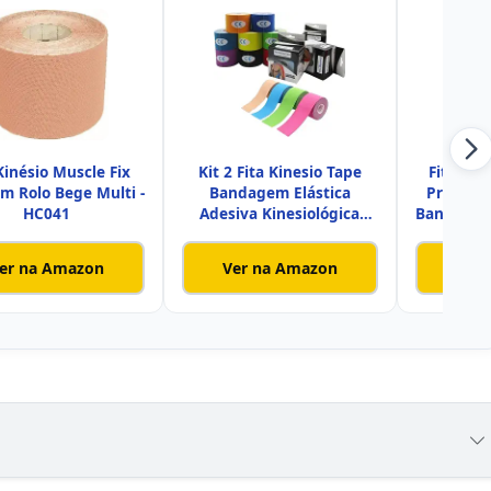
Kinésio Muscle Fix
Kit 2 Fita Kinesio Tape
Fita Ba
m Rolo Bege Multi -
Bandagem Elástica
Profissi
HC041
Adesiva Kinesiológica
Bandagem 
Para F
er na Amazon
Ver na Amazon
Ver