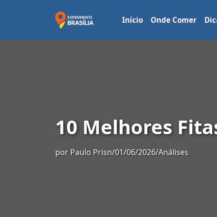
Início
Onde Comer
Dic
10 Melhores Fita
por
Paulo Prisn
/
01/06/2026
/
Análises