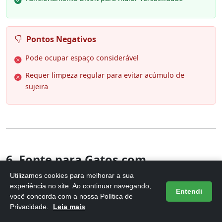
Pontos Negativos
Pode ocupar espaço considerável
Requer limpeza regular para evitar acúmulo de
sujeira
6. Fonte para Gatos com
Filtro,Dispensador de água para
Utilizamos cookies para melhorar a sua
cães Inox 304,Beb
experiência no site. Ao continuar navegando,
Entendi
você concorda com a nossa Política de
Privacidade.
Leia mais