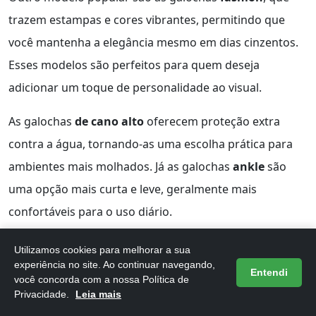
trazem estampas e cores vibrantes, permitindo que
você mantenha a elegância mesmo em dias cinzentos.
Esses modelos são perfeitos para quem deseja
adicionar um toque de personalidade ao visual.
As galochas
de cano alto
oferecem proteção extra
contra a água, tornando-as uma escolha prática para
ambientes mais molhados. Já as galochas
ankle
são
uma opção mais curta e leve, geralmente mais
confortáveis para o uso diário.
Conhecer esses tipos de galochas é fundamental para
Utilizamos cookies para melhorar a sua
experiência no site. Ao continuar navegando,
escolher a mais adequada ao seu estilo e às condições
Entendi
você concorda com a nossa Política de
climáticas que você enfrenta.
Privacidade.
Leia mais