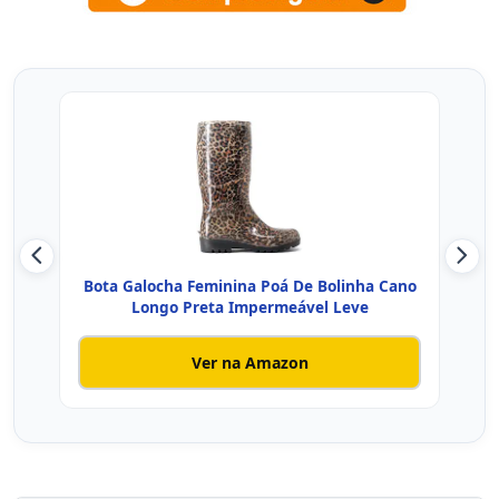
Bota Galocha Feminina Poá De Bolinha Cano
Bot
Longo Preta Impermeável Leve
Ver na Amazon