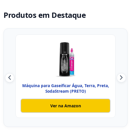
Produtos em Destaque
Máquina para Gaseificar Água, Terra, Preta,
MA
SodaStream (PRETO)
Ver na Amazon