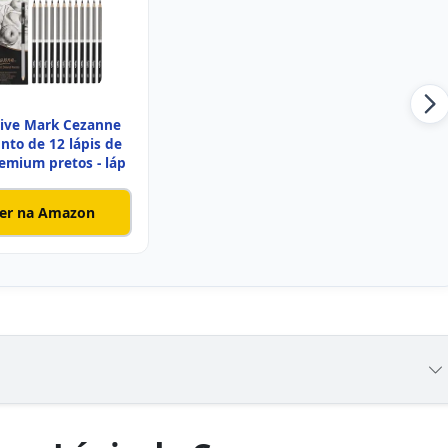
tive Mark Cezanne
nto de 12 lápis de
remium pretos - láp
er na Amazon