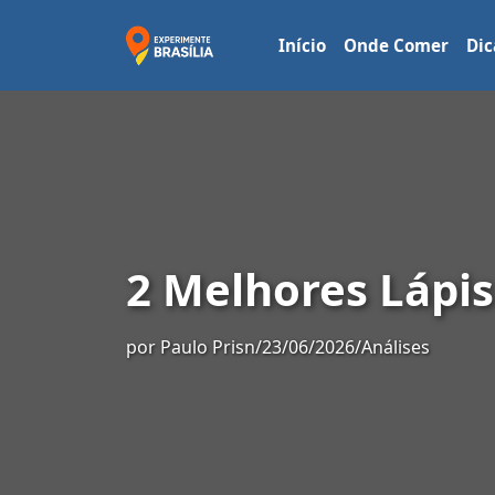
Início
Onde Comer
Dic
2 Melhores Lápi
por
Paulo Prisn
/
23/06/2026
/
Análises