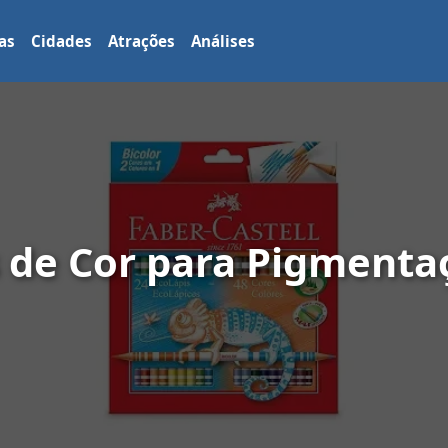
as
Cidades
Atrações
Análises
s de Cor para Pigmenta