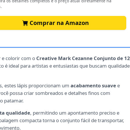
ira os detalhes completos e o preço atual diretamente na
.
Comprar na Amazon
r e colorir com o
Creative Mark Cezanne Conjunto de 12
to é ideal para artistas e entusiastas que buscam qualidade
s, estes lápis proporcionam um
acabamento suave
e
ocê possa criar sombreados e detalhes finos com
vo patamar.
ta qualidade
, permitindo um apontamento preciso e
balagem compacta torna o conjunto fácil de transportar,
ovimento.