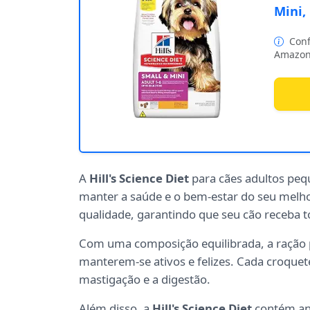
Mini,
Conf
Amazon
A
Hill's Science Diet
para cães adultos peq
manter a saúde e o bem-estar do seu melho
qualidade, garantindo que seu cão receba to
Com uma composição equilibrada, a raçã
manterem-se ativos e felizes. Cada croquet
mastigação e a digestão.
Além disso, a
Hill's Science Diet
contém ant