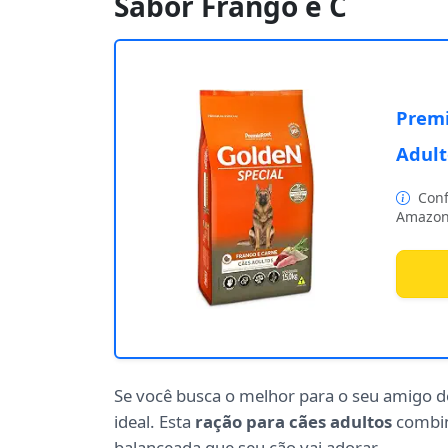
Sabor Frango e C
Premi
Adult
Conf
Amazon
Se você busca o melhor para o seu amigo d
ideal. Esta
ração para cães adultos
combin
balanceada que seu cão vai adorar.