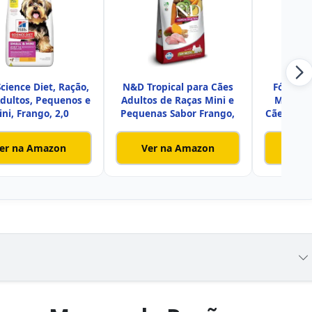
 Science Diet, Ração,
N&D Tropical para Cães
Fórmula
dultos, Pequenos e
Adultos de Raças Mini e
Meat Ra
ni, Frango, 2,0
Pequenas Sabor Frango,
Cães Adu
er na Amazon
Ver na Amazon
Ver