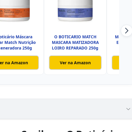
oticário Máscara
O BOTICARIO MATCH
Máscara
ar Match Nutrição
MASCARA MATIZADORA
Escudo 
eneradora 250g
LOIRO REPARADO 250g
er na Amazon
Ver na Amazon
Ver