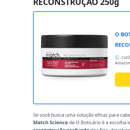
RECONSTRUÇÃO 250g
O BO
RECO
Conf
Amazon
Se você busca uma solução eficaz para cabe
Match Science
de O Boticário é a escolha
reconstrução profunda
dos fios, devolven