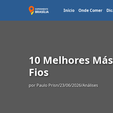
Início
Onde Comer
Dic
10 Melhores Másc
Fios
por
Paulo Prisn
/
23/06/2026
/
Análises