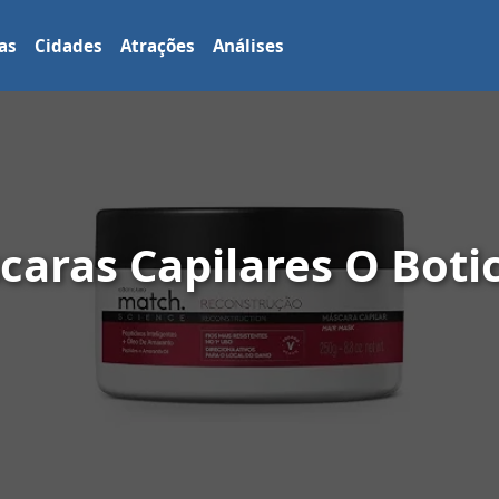
as
Cidades
Atrações
Análises
aras Capilares O Botic