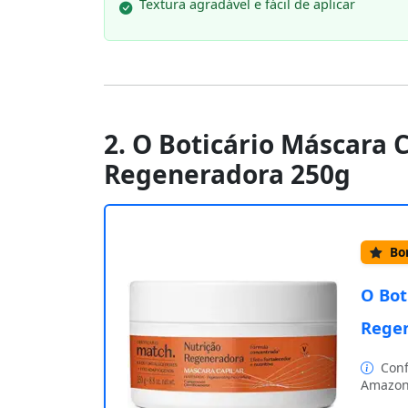
Textura agradável e fácil de aplicar
2. O Boticário Máscara 
Regeneradora 250g
Bom
O Bot
Rege
Conf
Amazon