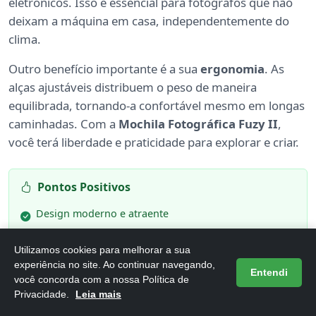
eletrônicos. Isso é essencial para fotógrafos que não
deixam a máquina em casa, independentemente do
clima.
Outro benefício importante é a sua
ergonomia
. As
alças ajustáveis distribuem o peso de maneira
equilibrada, tornando-a confortável mesmo em longas
caminhadas. Com a
Mochila Fotográfica Fuzy II
,
você terá liberdade e praticidade para explorar e criar.
Pontos Positivos
Design moderno e atraente
Compartimentos bem planejados para câmera e
Utilizamos cookies para melhorar a sua
acessórios
experiência no site. Ao continuar navegando,
Entendi
Conforto ao carregar, ideal para longas jornadas
você concorda com a nossa Política de
Privacidade.
Leia mais