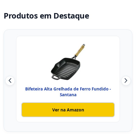
Produtos em Destaque
Bifeteira Alta Grelhada de Ferro Fundido -
Forno
Santana
Ver na Amazon