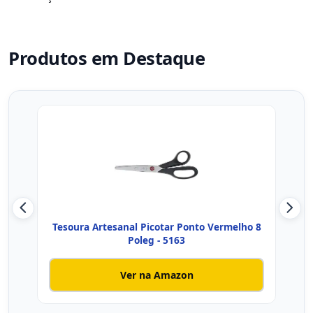
Produtos em Destaque
Tesoura Artesanal Picotar Ponto Vermelho 8
T
Poleg - 5163
Ver na Amazon