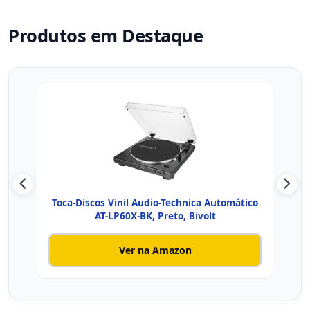
Produtos em Destaque
Toca-Discos Vinil Audio-Technica Automático
Rav
AT-LP60X-BK, Preto, Bivolt
Ver na Amazon