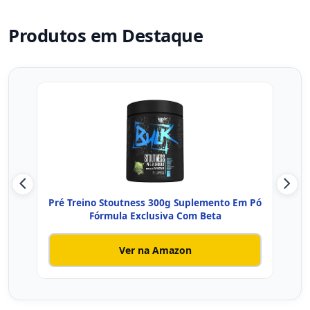
Produtos em Destaque
Pré Treino Stoutness 300g Suplemento Em Pó
3VS
Fórmula Exclusiva Com Beta
Ver na Amazon