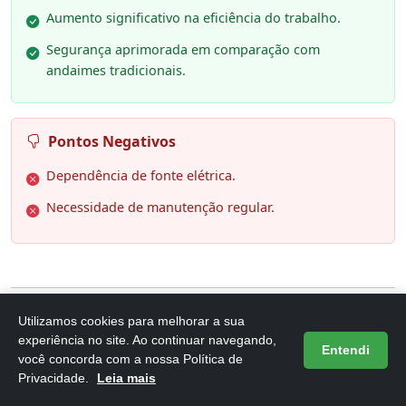
Aumento significativo na eficiência do trabalho.
Segurança aprimorada em comparação com
andaimes tradicionais.
Pontos Negativos
Dependência de fonte elétrica.
Necessidade de manutenção regular.
Utilizamos cookies para melhorar a sua
6. Andaimes Elétricos Andaime de
experiência no site. Ao continuar navegando,
Entendi
você concorda com a nossa Política de
elevação elétrico para máquina de
Privacidade.
Leia mais
elevaç