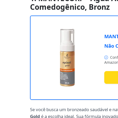
Comedogênico, Bronz
MANTE
Não C
Conf
Amazon
Se você busca um bronzeado saudável e nat
Gold
é a escolha ideal. Sua fórmula inova