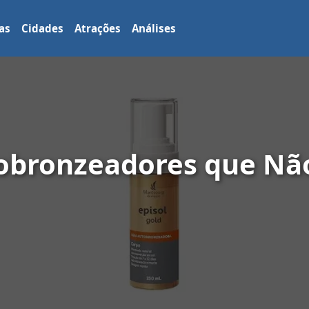
as
Cidades
Atrações
Análises
tobronzeadores que N