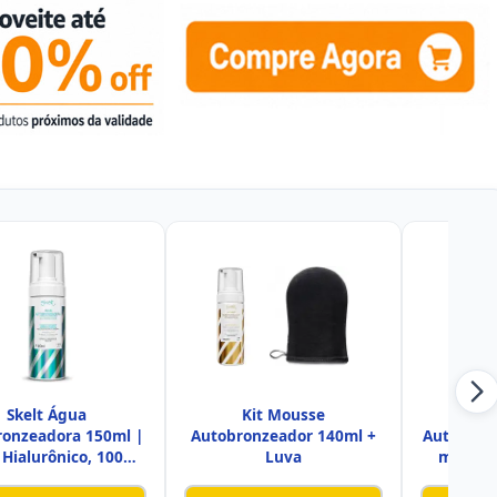
Skelt Água
Kit Mousse
Ske
ronzeadora 150ml |
Autobronzeador 140ml +
Autobron
 Hialurônico, 100%
Luva
ml | |B
Natural, Br
Int