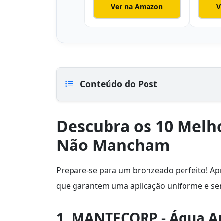
Ver na Amazon
V
Conteúdo do Post
Descubra os 10 Melh
Não Mancham
Prepare-se para um bronzeado perfeito! A
que garantem uma aplicação uniforme e sem
1. MANTECORP - Água Au