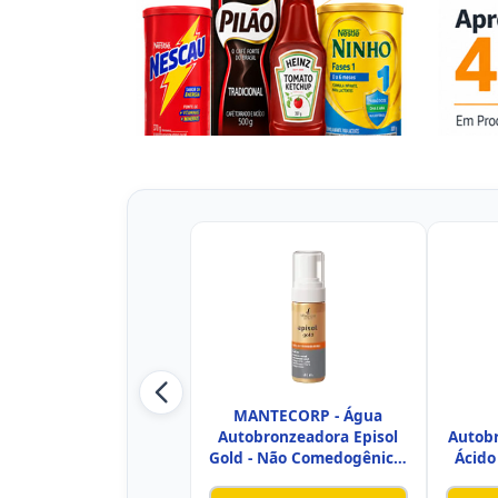
MANTECORP - Água
Autobronzeadora Episol
Autob
Gold - Não Comedogênico,
Ácido
Bronz