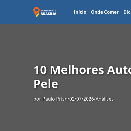
Início
Onde Comer
Dic
10 Melhores Au
Pele
por
Paulo Prisn
/
02/07/2026
/
Análises