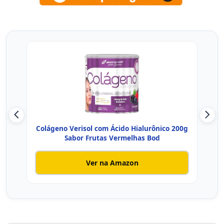
Colágeno Verisol com Ácido Hialurônico 200g
C
Sabor Frutas Vermelhas Bod
Ver na Amazon