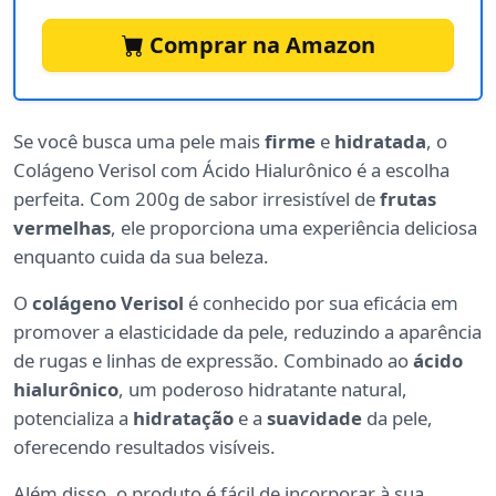
Comprar na Amazon
Se você busca uma pele mais
firme
e
hidratada
, o
Colágeno Verisol com Ácido Hialurônico é a escolha
perfeita. Com 200g de sabor irresistível de
frutas
vermelhas
, ele proporciona uma experiência deliciosa
enquanto cuida da sua beleza.
O
colágeno Verisol
é conhecido por sua eficácia em
promover a elasticidade da pele, reduzindo a aparência
de rugas e linhas de expressão. Combinado ao
ácido
hialurônico
, um poderoso hidratante natural,
potencializa a
hidratação
e a
suavidade
da pele,
oferecendo resultados visíveis.
Além disso, o produto é fácil de incorporar à sua