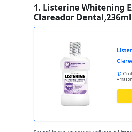
1. Listerine Whitening
Clareador Dental,236ml
Liste
Clare
Conf
Amazon
Se você busca um sorriso radiante, o
Liste