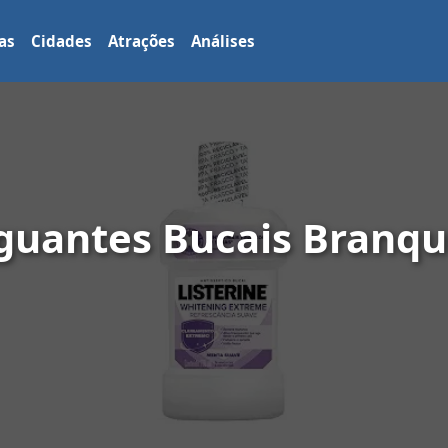
as
Cidades
Atrações
Análises
guantes Bucais Branqu