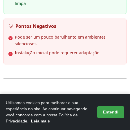
limpa
Pontos Negativos
Pode ser um pouco barulhento em ambientes
silenciosos
Instalação inicial pode requerer adaptação
6. SunSun Filtro Externo Sunsun Hbl-
302 350 L/H 127V Para Aquários
Utilizamos cookies para melhorar a sua
experiência no site. Ao continuar navegando,
Entendi
você concorda com a nossa Política de
Privacidade.
Leia mais