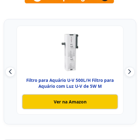
Filtro para Aquário U-V 500L/H Filtro para
A
Aquário com Luz U-V de 5W M
Ver na Amazon