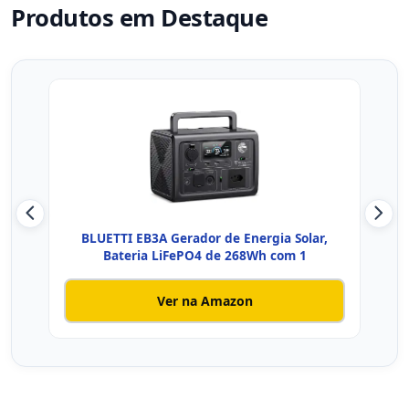
Produtos em Destaque
BLUETTI EB3A Gerador de Energia Solar,
EF
Bateria LiFePO4 de 268Wh com 1
Ver na Amazon