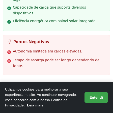
Capacidade de carga que suporta diversos
dispositivos.
Eficiência energética com painel solar integrado.
Pontos Negativos
Autonomia limitada em cargas elevadas.
Tempo de recarga pode ser longo dependendo da
fonte.
Utilizamos cookies para melhorar a sua
experiência no site. Ao continuar navegando,
Entendi
você concorda com a nossa Política de
6. Gerador de Energia Solar Portatil,
Privacidade.
Leia mais
Bateria 200Wh, 220V, Pico de 320W,E