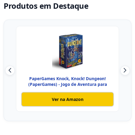
Produtos em Destaque
PaperGames Knock, Knock! Dungeon!
Galáp
(PaperGames) - Jogo de Aventura para
Ver na Amazon