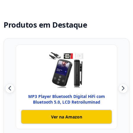
Produtos em Destaque
MP3 Player Bluetooth Digital HiFi com
Leit
Bluetooth 5.0, LCD Retroiluminad
Ver na Amazon