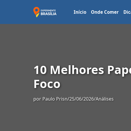
Início
Onde Comer
Dic
10 Melhores Pap
Foco
por
Paulo Prisn
/
25/06/2026
/
Análises