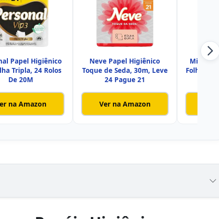
nal Papel Higiênico
Neve Papel Higiênico
Mimmo P
lha Tripla, 24 Rolos
Toque de Seda, 30m, Leve
Folha Dup
De 20M
24 Pague 21
Pagu
er na Amazon
Ver na Amazon
Ver