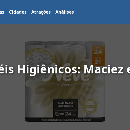
as
Cidades
Atrações
Análises
éis Higiênicos: Maciez