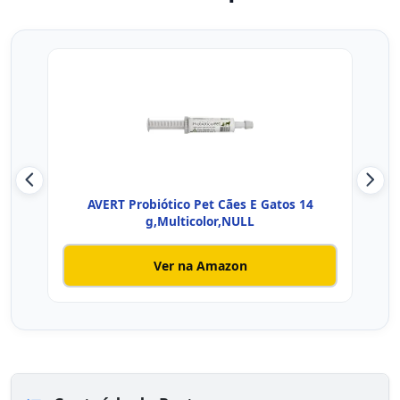
AVERT Probiótico Pet Cães E Gatos 14
Ser
g,Multicolor,NULL
Ver na Amazon