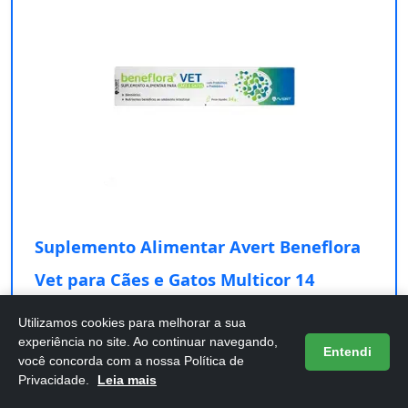
Suplemento Alimentar Avert Beneflora
Vet para Cães e Gatos Multicor 14
Confira os detalhes completos e o preço atual
Utilizamos cookies para melhorar a sua
diretamente na Amazon.
experiência no site. Ao continuar navegando,
Entendi
você concorda com a nossa Política de
Privacidade.
Leia mais
Comprar na Amazon