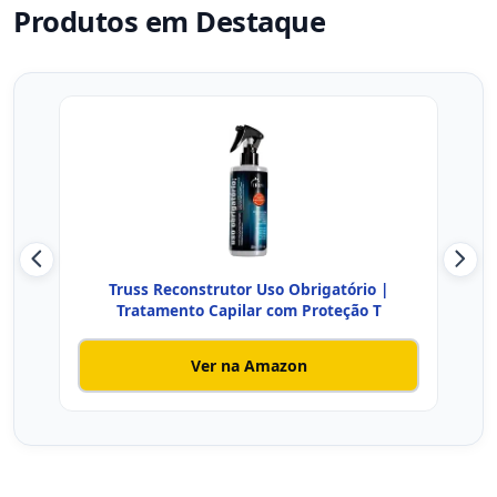
Produtos em Destaque
Truss Reconstrutor Uso Obrigatório |
Fluí
Tratamento Capilar com Proteção T
Ver na Amazon