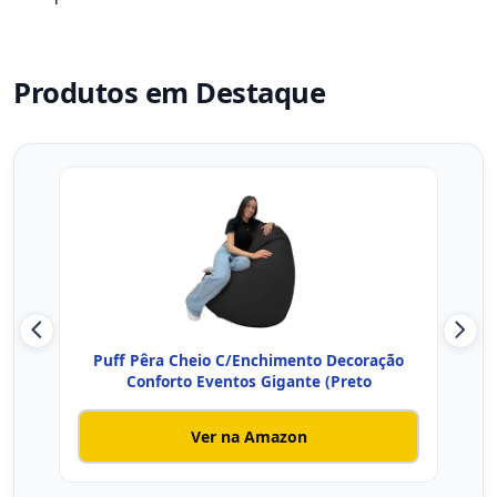
Produtos em Destaque
Puff Pêra Cheio C/Enchimento Decoração
Puff
Conforto Eventos Gigante (Preto
Ver na Amazon