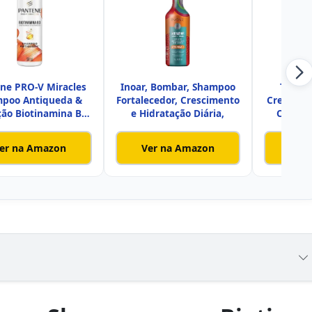
ne PRO-V Miracles
Inoar, Bombar, Shampoo
Tio N
poo Antiqueda &
Fortalecedor, Crescimento
Crescime
ção Biotinamina B3
e Hidratação Diária,
Cabelos
par
er na Amazon
Ver na Amazon
Ver