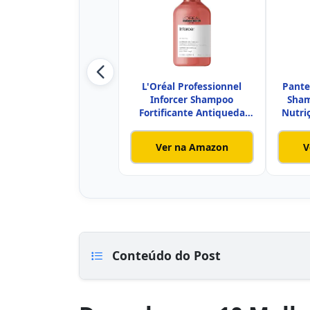
L'Oréal Professionnel
Pante
Inforcer Shampoo
Sham
Fortificante Antiqueda
Nutri
por Queb
Ver na Amazon
V
Conteúdo do Post