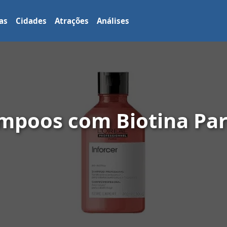
as
Cidades
Atrações
Análises
mpoos com Biotina Pa