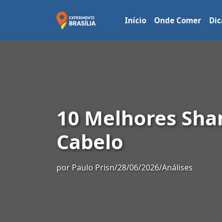
Início
Onde Comer
Dic
10 Melhores Sha
Cabelo
por
Paulo Prisn
/
28/06/2026
/
Análises