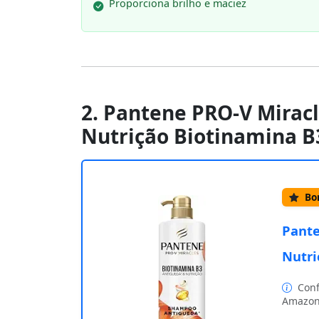
Proporciona brilho e maciez
2. Pantene PRO-V Mirac
Nutrição Biotinamina B
Bom
Pante
Nutri
Conf
Amazon