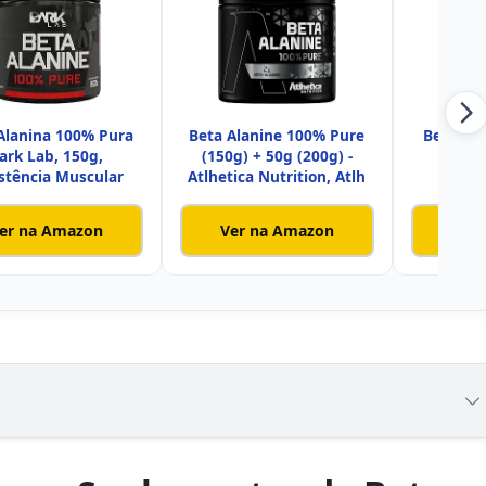
Alanina 100% Pura
Beta Alanine 100% Pure
Beta Ala
ark Lab, 150g,
(150g) + 50g (200g) -
200g
stência Muscular
Atlhetica Nutrition, Atlh
er na Amazon
Ver na Amazon
Ver