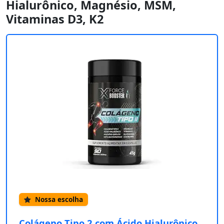
Hialurônico, Magnésio, MSM,
Vitaminas D3, K2
Nossa escolha
Colágeno Tipo 2 com Ácido Hialurônico,