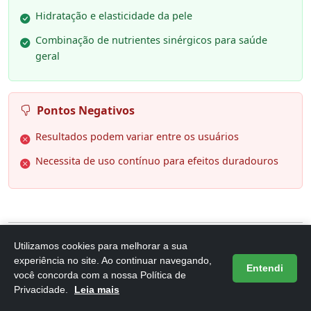
Hidratação e elasticidade da pele
Combinação de nutrientes sinérgicos para saúde
geral
Pontos Negativos
Resultados podem variar entre os usuários
Necessita de uso contínuo para efeitos duradouros
Utilizamos cookies para melhorar a sua
6. Osteo MSM, Colágeno Tipo 2,
experiência no site. Ao continuar navegando,
Entendi
você concorda com a nossa Política de
Condroitina e Glucosamina, MSM,
Privacidade.
Leia mais
90 Cápsula