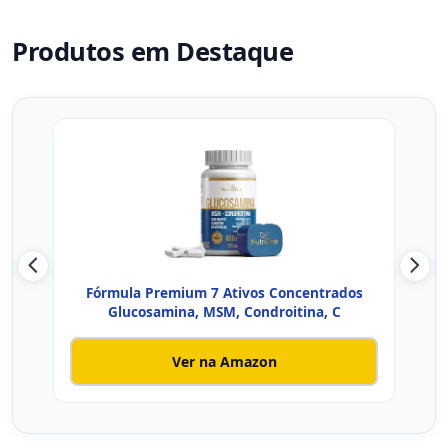
Produtos em Destaque
Fórmula Premium 7 Ativos Concentrados
J
Glucosamina, MSM, Condroitina, C
Ver na Amazon