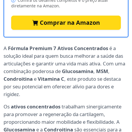
Confira os detalhes completos e o preço atual
diretamente na Amazon.
Comprar na Amazon
A
Fórmula Premium 7 Ativos Concentrados
é a
solução ideal para quem busca melhorar a saúde das
articulações e garantir uma vida mais ativa. Com uma
combinação poderosa de
Glucosamina
,
MSM
,
Condroitina
e
Vitamina C
, este produto se destaca
por seu potencial em oferecer alívio para dores e
rigidez.
Os
ativos concentrados
trabalham sinergicamente
para promover a regeneração da cartilagem,
proporcionando maior mobilidade e flexibilidade. A
Glucosamina
e a
Condroitina
são essenciais para a